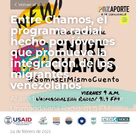
Volver al sitio
Entre Chamos, el 
programa radial 
hecho por jóvenes 
que promueve la 
integración de los 
migrantes 
venezolanos
Al aire todos los viernes 9 a.m. por 
Unimagdalena Radio, 91.9 F.M.
24 de febrero de 2021